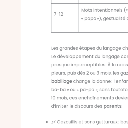
Mots intentionnels (
7-12
« papa »), gestualité
Les grandes étapes du langage che
Le développement du langage com
presque imperceptibles. À la nais
pleurs, puis dès 2 ou 3 mois, les gaz
babillage
change la donne : l’enfa
ba-ba » ou « pa-pa », sans toutefoi
10 mois, ces enchaînements devien
d’imiter le discours des
parents
.
👶 Gazouillis et sons gutturaux : b