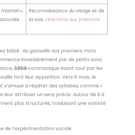
« maman »,
Reconnaissance du visage et de
 associée
la voix,
réactions aux prénoms
z bébé : du gazouillis aux premiers mots
mence invariablement par de petits sons,
sance,
bébé
communique avant tout par les
ouillis font leur apparition. Vers 6 mois, le
nt s’amuse à répéter des syllabes, comme «
s leur attribuer un sens précis. Autour de 9 à
nent plus structurés, traduisant une volonté
ase de l’expérimentation vocale