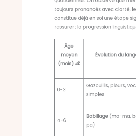
quotidiennes. On observe que mêm
toujours prononcés avec clarté, l
constitue déjà en soi une étape sig
rassurer : la progression linguistiq
Âge
moyen
Évolution du lang
(mois) 👶
Gazouillis, pleurs, vo
0-3
simples
Babillage
(ma-ma, b
4-6
pa)