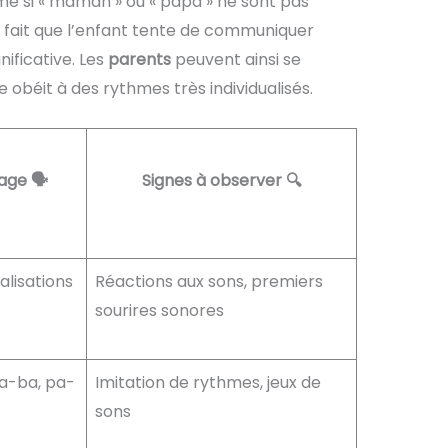
e si « maman » ou « papa » ne sont pas
e fait que l’enfant tente de communiquer
nificative. Les
parents
peuvent ainsi se
ue obéit à des rythmes très individualisés.
age 🗣️
Signes à observer 🔍
calisations
Réactions aux sons, premiers
sourires sonores
a-ba, pa-
Imitation de rythmes, jeux de
sons